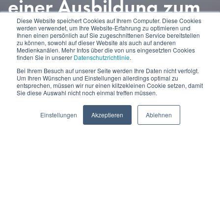
einer Ausbildung zum
Diese Website speichert Cookies auf Ihrem Computer. Diese Cookies
Teamcoach Ihr Team
werden verwendet, um Ihre Website-Erfahrung zu optimieren und
Ihnen einen persönlich auf Sie zugeschnittenen Service bereitstellen
zu können, sowohl auf dieser Website als auch auf anderen
auf Erfolgskurs!
Medienkanälen. Mehr Infos über die von uns eingesetzten Cookies
finden Sie in unserer
Datenschutzrichtlinie
.
Bei Ihrem Besuch auf unserer Seite werden Ihre Daten nicht verfolgt.
Um Ihren Wünschen und Einstellungen allerdings optimal zu
entsprechen, müssen wir nur einen klitzekleinen Cookie setzen, damit
Sie diese Auswahl nicht noch einmal treffen müssen.
Einstellungen
Akzeptieren
Ablehnen
BLOG-ÜBERSICHT
In der heutigen Arbeitswelt sind gute Teamarbeit und
effiziente Zusammenarbeit ein absolutes Muss. Ein
erfolgreiches Team zu führen erfordert jedoch mehr als nur