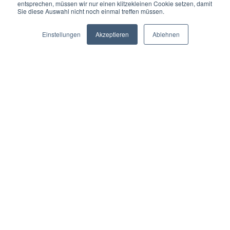
entsprechen, müssen wir nur einen klitzekleinen Cookie setzen, damit
Sie diese Auswahl nicht noch einmal treffen müssen.
Einstellungen
Akzeptieren
Ablehnen
Alle
Teamentwicklung
Team Management Profil
Teambuilding
Mitarbeiter
Mitarbeiter-Typologie