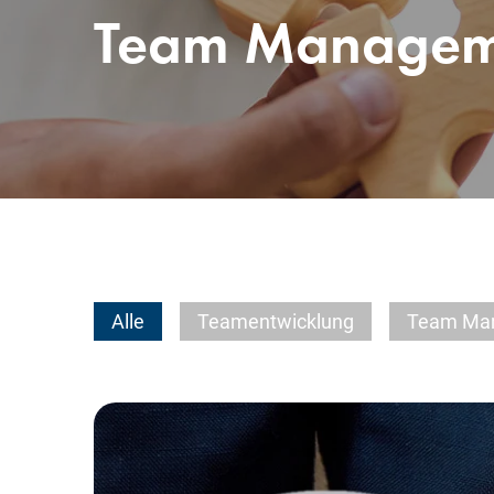
Team Manageme
Alle
Teamentwicklung
Team Man