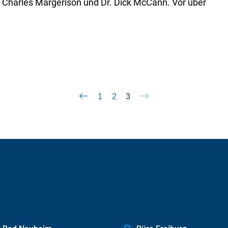
harles Margerison und Dr. Dick McCann. Vor über
1
2
3