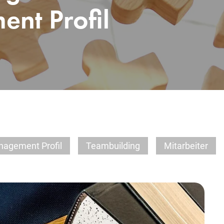
nt Profil
agement Profil
Teambuilding
Mitarbeiter