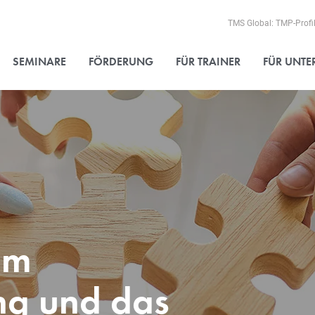
TMS Global: TMP-Profi
SEMINARE
FÖRDERUNG
FÜR TRAINER
FÜR UNT
um
ng und das